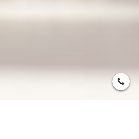
Warum
energieeffizient
bauen und sanieren?
--> es steigert den Wert Ihrer